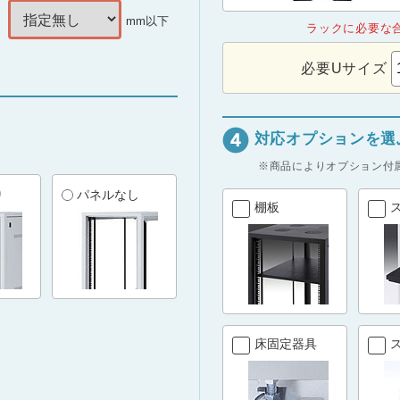
mm以下
ラックに必要な
必要Uサイズ
対応オプションを選
※商品によりオプション付
り
パネルなし
棚板
床固定器具