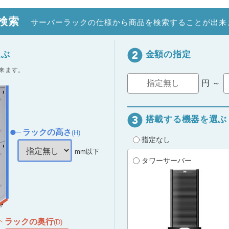
品検索
サーバーラックの仕様から商品を検索することが出来
選ぶ
金額の指定
来ます。
円 ～
搭載する機器を選ぶ
ラックの高さ
(H)
指定なし
mm以下
タワーサーバー
ラックの奥行
(D)