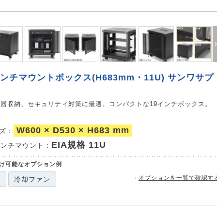
インチマウントボックス(H683mm・11U) サンワサプ
器収納、セキュリティ対策に最適。コンパクトな19インチボックス。
W600 × D530 × H683 mm
イズ：
EIA規格 11U
インチマウント：
け可能なオプション例
オプションを一覧で確認す
板
冷却ファン