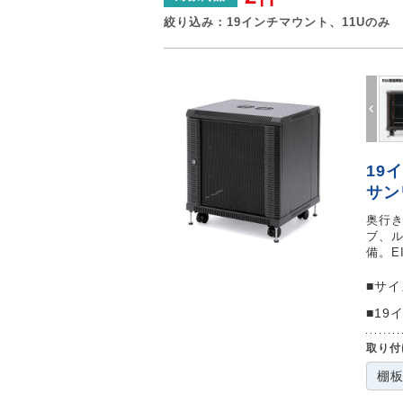
絞り込み：
19インチマウント、11Uのみ
Prev
19
サン
奥行き
ブ、ル
備。E
■サ
■19
取り付
棚