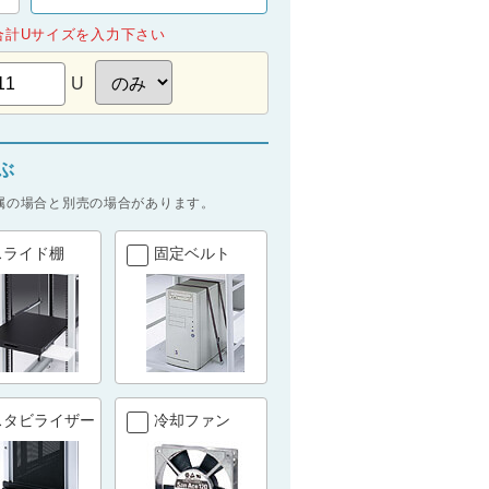
合計Uサイズを入力下さい
U
ぶ
属の場合と別売の場合があります。
スライド棚
固定ベルト
スタビライザー
冷却ファン