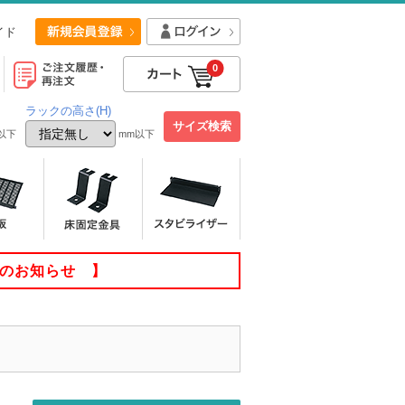
イド
0
ラックの高さ(H)
以下
mm以下
てのお知らせ 】