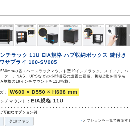
インチラック 11U EIA規格 ハブ収納ボックス 鍵付き
ワサプライ 100-SV005
530mmの省スペースラックマウント型19インチラック。スイッチ、ハ
ーター、NAS、UPSなどの小型機器の設置に最適。棚板2枚を標準装
IA規格の19インチマウントを11U搭載。
W600 × D550 × H668 mm
イズ：
EIA規格 11U
インチマウント：
け可能なオプション例
オプションを一覧で確認す
板
冷却ファン