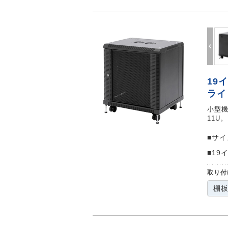
Prev
19
ライ
小型機
11U。
■サ
■19
取り付
棚