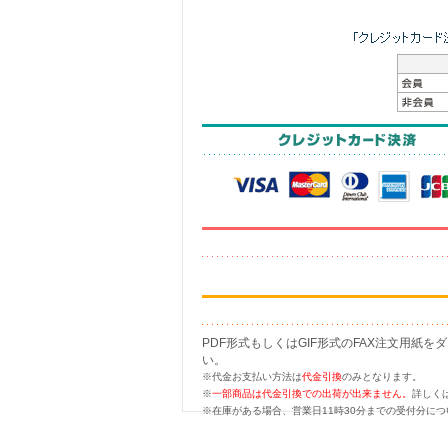
PDF形式もしくはGIF形式のFAX注文用
い。
※代金お支払い方法は
代金引換
のみとなります。
※
一部商品は代金引換での出荷が出来ません。
詳しく
※在庫がある場合、営業日11時30分までの受付分に