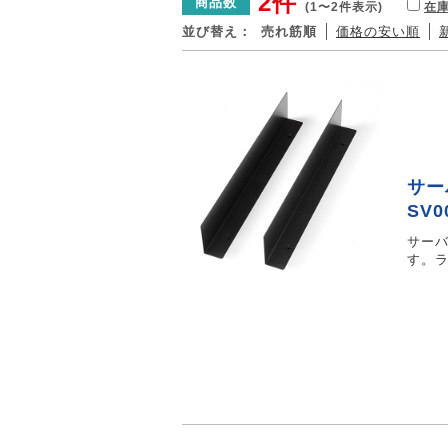
2件
商品数
(1〜2件表示)
在
並び替え：
売れ筋順
価格の安い順
サー
SV0
サーバ
す。