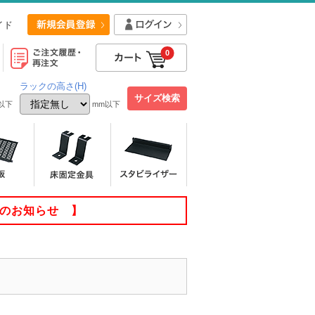
イド
0
ラックの高さ(H)
以下
mm以下
てのお知らせ 】