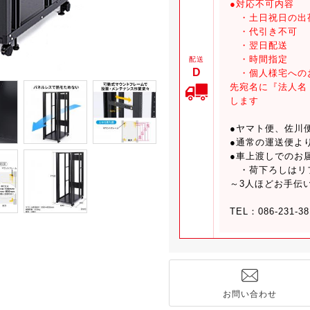
●対応不可内容
・土日祝日の出
・代引き不可
・翌日配送
・時間指定
配送
D
・個人様宅への
先宛名に『法人名
します
●ヤマト便、佐川
●通常の運送便よ
●車上渡しでのお
・荷下ろしはリフ
～3人ほどお手伝
TEL：086-231-3
お問い合わせ