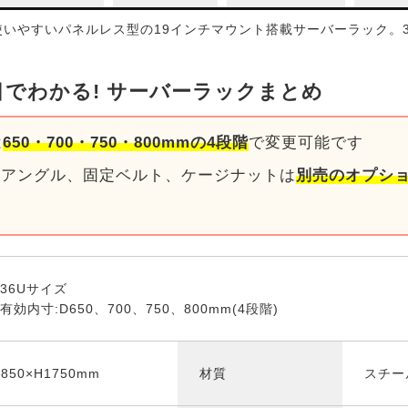
いやすいパネルレス型の19インチマウント搭載サーバーラック。3
でわかる! サーバーラックまとめ
は
650・700・750・800mmの4段階
で変更可能です
トアングル、固定ベルト、ケージナットは
別売のオプシ
 36Uサイズ
効内寸:D650、700、750、800mm(4段階)
850×H1750mm
材質
スチー