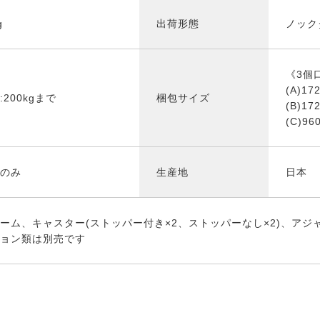
g
出荷形態
ノック
《3個
(A)17
200kgまで
梱包サイズ
(B)17
(C)96
のみ
生産地
日本
ーム、キャスター(ストッパー付き×2、ストッパーなし×2)、アジャ
ョン類は別売です