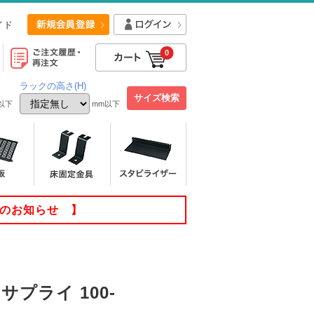
イド
0
ラックの高さ(H)
以下
mm以下
てのお知らせ 】
サプライ 100-