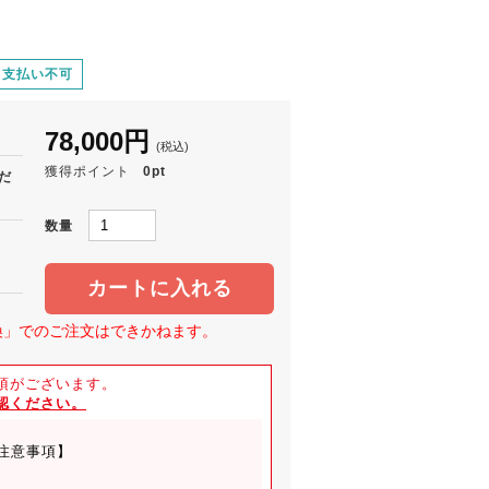
き支払い不可
78,000円
(税込)
獲得ポイント
0pt
だ
数量
カートに入れる
換」でのご注文はできかねます。
項がございます。
認ください。
注意事項】