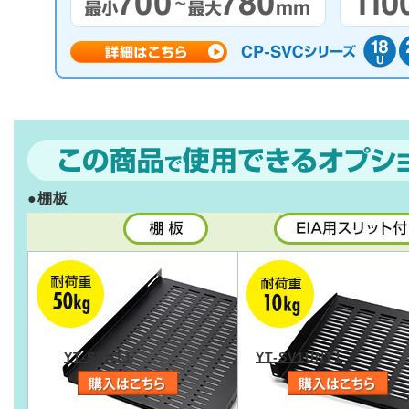
●棚板
YT-SVNT1
YT-SV1UNT1