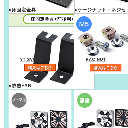
●床固定金具
●ケージナット・ネジセ
YT-SVQL1
RAC-NUT
●放熱FAN