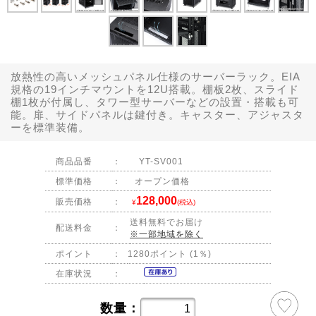
放熱性の高いメッシュパネル仕様のサーバーラック。EIA
規格の19インチマウントを12U搭載。棚板2枚、スライド
棚1枚が付属し、タワー型サーバーなどの設置・搭載も可
能。扉、サイドパネルは鍵付き。キャスター、アジャスタ
ーを標準装備。
商品品番
：
YT-SV001
標準価格
：
オープン価格
128,000
販売価格
：
¥
(税込)
送料無料でお届け
配送料金
：
※一部地域を除く
ポイント
：
1280ポイント (1％)
在庫状況
：
数量：