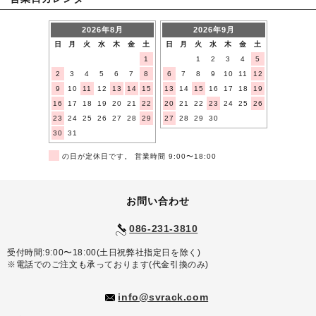
2026年8月
2026年9月
日
月
火
水
木
金
土
日
月
火
水
木
金
土
1
1
2
3
4
5
2
3
4
5
6
7
8
6
7
8
9
10
11
12
9
10
11
12
13
14
15
13
14
15
16
17
18
19
16
17
18
19
20
21
22
20
21
22
23
24
25
26
23
24
25
26
27
28
29
27
28
29
30
30
31
■
の日が定休日です。 営業時間 9:00〜18:00
お問い合わせ
086-231-3810
受付時間:9:00〜18:00(土日祝弊社指定日を除く)
※電話でのご注文も承っております(代金引換のみ)
info@svrack.com