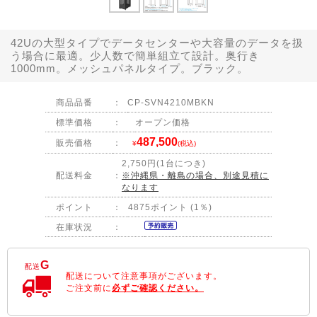
42Uの大型タイプでデータセンターや大容量のデータを扱
う場合に最適。少人数で簡単組立て設計。奥行き
1000mm。メッシュパネルタイプ。ブラック。
商品品番
：
CP-SVN4210MBKN
標準価格
：
オープン価格
487,500
販売価格
：
¥
(税込)
2,750円(1台につき)
配送料金
：
※沖縄県・離島の場合、別途見積に
なります
ポイント
：
4875ポイント (1％)
在庫状況
：
G
配送
配送について注意事項がございます。
ご注文前に
必ずご確認ください。