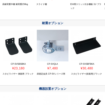
高耐荷重中棚 耐荷重150kg
スライド棚
EIA用スリット付き棚板 1U ブラ
ック
耐震オプション
CP-SVSBSBKA
CP-SVQLA
CP-SVSBFBKA
¥23,180
¥7,480
¥30,480
スタビライザー 側面用 ブラック
床固定金具 CP-SVシリーズ用
スタビライザー(前面用)ブラック
機器設置オプション