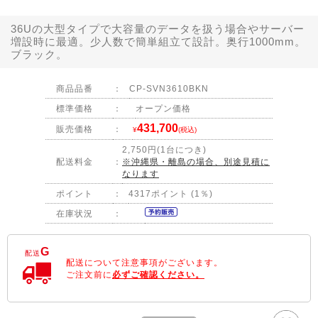
36Uの大型タイプで大容量のデータを扱う場合やサーバー
増設時に最適。少人数で簡単組立て設計。奥行1000mm。
ブラック。
商品品番
：
CP-SVN3610BKN
標準価格
：
オープン価格
431,700
販売価格
：
¥
(税込)
2,750円(1台につき)
配送料金
：
※沖縄県・離島の場合、別途見積に
なります
ポイント
：
4317ポイント (1％)
在庫状況
：
G
配送
配送について注意事項がございます。
ご注文前に
必ずご確認ください。