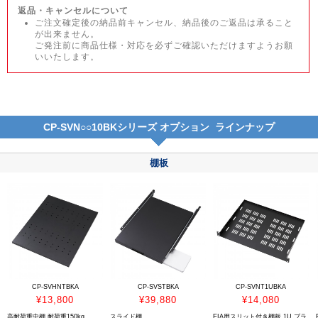
返品・キャンセルについて
ご注文確定後の納品前キャンセル、納品後のご返品は承ること
が出来ません。
ご発注前に商品仕様・対応を必ずご確認いただけますようお願
いいたします。
CP-SVN○○10BKシリーズ オプション ラインナップ
棚板
CP-SVHNTBKA
CP-SVSTBKA
CP-SVNT1UBKA
¥13,800
¥39,880
¥14,080
高耐荷重中棚 耐荷重150kg
スライド棚
EIA用スリット付き棚板 1U ブラ