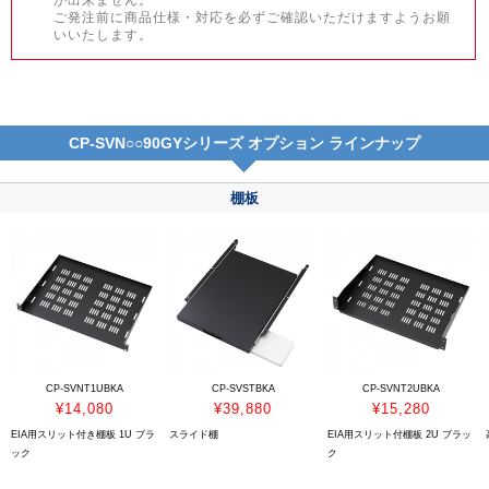
が出来ません。
ご発注前に商品仕様・対応を必ずご確認いただけますようお願
いいたします。
CP-SVN○○90GYシリーズ オプション ラインナップ
棚板
CP-SVNT1UBKA
CP-SVSTBKA
CP-SVNT2UBKA
¥14,080
¥39,880
¥15,280
EIA用スリット付き棚板 1U ブラ
スライド棚
EIA用スリット付棚板 2U ブラッ
ック
ク