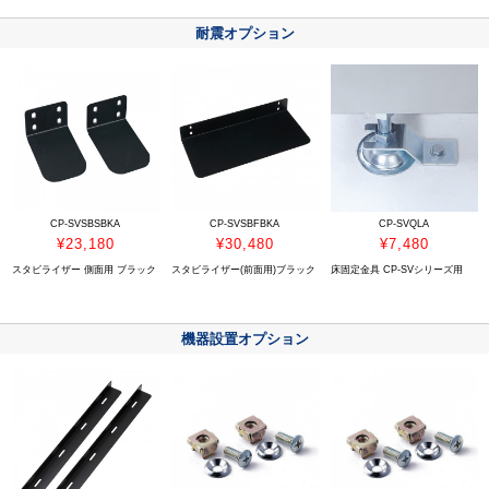
耐震オプション
CP-SVSBSBKA
CP-SVSBFBKA
CP-SVQLA
¥23,180
¥30,480
¥7,480
スタビライザー 側面用 ブラック
スタビライザー(前面用)ブラック
床固定金具 CP-SVシリーズ用
機器設置オプション