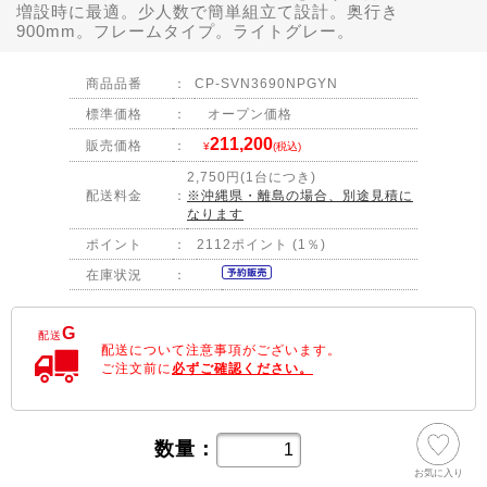
増設時に最適。少人数で簡単組立て設計。奥行き
900mm。フレームタイプ。ライトグレー。
商品品番
：
CP-SVN3690NPGYN
標準価格
：
オープン価格
211,200
販売価格
：
¥
(税込)
2,750円(1台につき)
配送料金
：
※沖縄県・離島の場合、別途見積に
なります
ポイント
：
2112ポイント (1％)
在庫状況
：
G
配送
配送について注意事項がございます。
ご注文前に
必ずご確認ください。
数量：
お気に入り