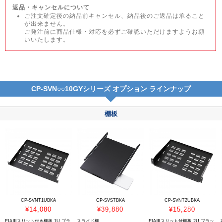
返品・キャンセルについて
ご注文確定後の納品前キャンセル、納品後のご返品は承ること
が出来ません。
ご発注前に商品仕様・対応を必ずご確認いただけますようお願
いいたします。
CP-SVN○○10GYシリーズ オプション ラインナップ
棚板
CP-SVNT1UBKA
CP-SVSTBKA
CP-SVNT2UBKA
¥14,080
¥39,880
¥15,280
EIA用スリット付き棚板 1U ブラ
スライド棚
EIA用スリット付棚板 2U ブラッ