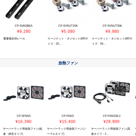
CP-SVAGBKA
CP-SVNUT20K
CP-SVNUT50K
¥9,280
¥5,080
¥9,980
重量物支持レール
ケージナット・ネジセット(M5サ
ケージナット・ネジセット(M5サ
イズ・20...
イズ・50...
放熱ファン
CP-SFANS
CP-FANS
CP-FANS38-2
¥16,390
¥15,400
¥28,900
サーバーラック用放熱ファン(低
サーバーラック用放熱ファン(ノ
サーバーラック用放熱ファン(高
速・静音タイプ)
ーマルタイプ)
速タイプ・2...