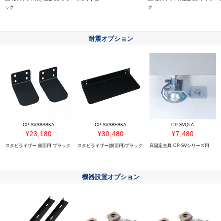
ック
ク
耐震オプション
CP-SVSBSBKA
CP-SVSBFBKA
CP-SVQLA
¥23,180
¥30,480
¥7,480
スタビライザー 側面用 ブラック
スタビライザー(前面用)ブラック
床固定金具 CP-SVシリーズ用
機器設置オプション