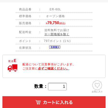
商品品番
：
ER-60L
標準価格
：
オープン価格
79,750
販売価格
：
¥
(税込)
送料無料でお届け
配送料金
：
※一部地域を除く
ポイント
：
797ポイント (1％)
在庫状況
：
E
配送
配送について注意事項がございます。
ご注文前に
必ずご確認ください。
数量：
お気に入り