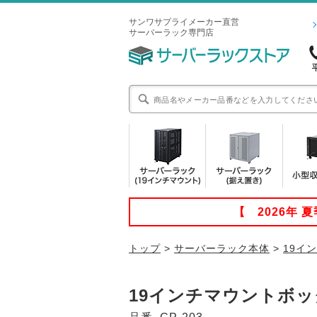
サンワサプライメーカー直営
サーバーラック専門店
【 2026年
トップ
>
サーバーラック本体
>
19イ
19インチマウントボック