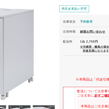
代引き支払い不可
在庫状況
予約販売
出荷時期
納期お問い合わせ
配送料
1台 2,750円
※沖縄県・離島の場
別途見積になります
※本商品は「代金引
配送について注意事
ご注文前に
必ずご確
本商品はご注文確