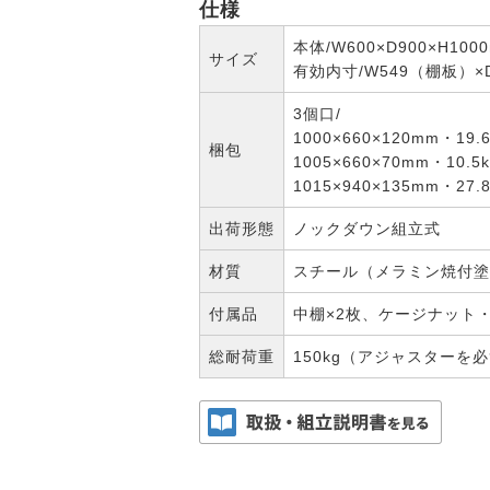
仕様
本体/W600×D900×H100
サイズ
有効内寸/W549（棚板）×D
3個口/
1000×660×120mm・19.
梱包
1005×660×70mm・10.5
1015×940×135mm・27.8
出荷形態
ノックダウン組立式
材質
スチール（メラミン焼付塗
付属品
中棚×2枚、ケージナット・
総耐荷重
150kg（アジャスターを