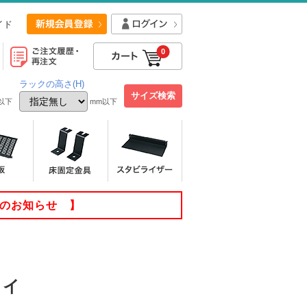
イド
0
ラックの高さ(H)
以下
mm以下
てのお知らせ 】
ライ