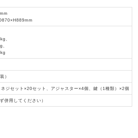
0mm
870×H889mm
6kg、
kg、
kg
装）
ネジセット×20セット、アジャスター×4個、鍵（1種類）×2個
必ず併用してください）