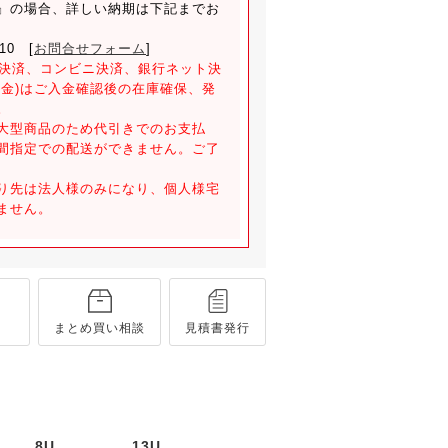
』の場合、詳しい納期は下記までお
810 [
お問合せフォーム
]
）決済、コンビニ決済、銀行ネット決
入金)はご入金確認後の在庫確保、発
。
大型商品のため代引きでのお支払
間指定での配送ができません。ご了
り先は法人様のみになり、個人様宅
ません。
まとめ買い相談
見積書発行
8U
13U