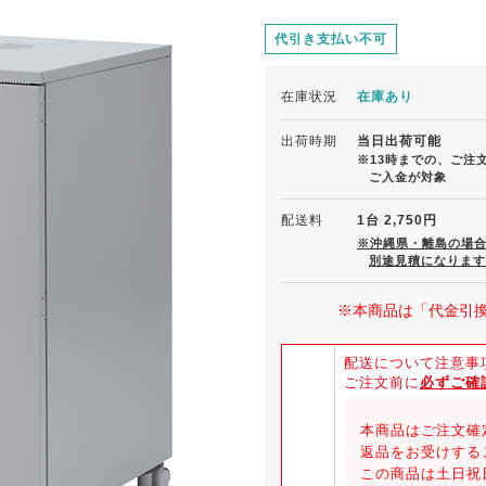
代引き支払い不可
在庫状況
在庫あり
出荷時期
当日出荷可能
※13時までの、ご注
ご入金が対象
配送料
1台 2,750円
※沖縄県・離島の場
別途見積になります
※本商品は「代金引
配送について注意事
ご注文前に
必ずご確
本商品はご注文確
返品をお受けする
この商品は土日祝