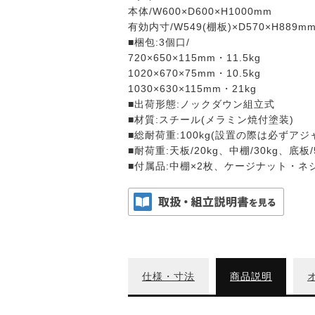
本体/W600×D600×H1000mm
有効内寸/W549(棚板)×D570×H889m
■梱包:3個口/
720×650×115mm・11.5kg
1020×670×75mm・10.5kg
1030×630×115mm・21kg
■出荷形態:ノックダウン組立式
■材質:スチール(メラミン焼付塗装)
■総耐荷重:100kg(設置の際は必ずア
■耐荷重:天板/20kg、中棚/30kg、底板/
■付属品:中棚×2枚、ケージナット・ネジ
仕様・寸法
商品説明