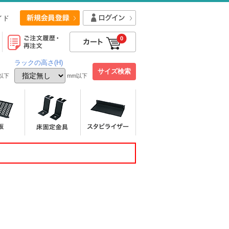
イド
0
ラックの高さ(H)
以下
mm以下