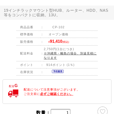
19インチラックマウント型HUB、ルーター、HDD、NAS
等をコンパクトに収納。13U。
商品品番
：
CP-102
標準価格
：
オープン価格
91,410
販売価格
：
¥
(税込)
2,750円(1台につき)
配送料金
：
※沖縄県・離島の場合、別途見積に
なります
ポイント
：
914ポイント (1％)
在庫状況
：
G
配送
配送について注意事項がございます。
ご注文前に
必ずご確認ください。
数量：