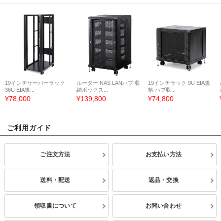
19インチサーバーラック
ルーター NAS LANハブ 収
19インチラック 9U EIA規
36U EIA規...
納ボックス...
格 ハブ収...
¥78,000
¥139,800
¥74,800
ご利用ガイド
ご注文方法
お支払い方法
送料・配送
返品・交換
領収書について
お問い合わせ