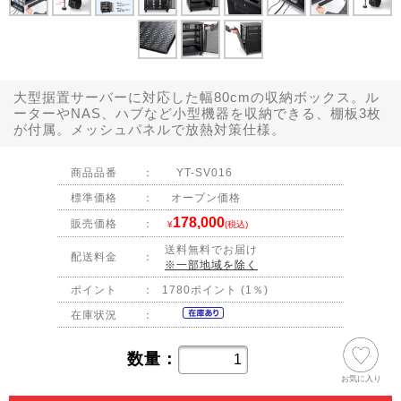
大型据置サーバーに対応した幅80cmの収納ボックス。ル
ーターやNAS、ハブなど小型機器を収納できる、棚板3枚
が付属。メッシュパネルで放熱対策仕様。
商品品番
：
YT-SV016
標準価格
：
オープン価格
178,000
販売価格
：
¥
(税込)
送料無料でお届け
配送料金
：
※一部地域を除く
ポイント
：
1780ポイント (1％)
在庫状況
：
数量：
お気に入り